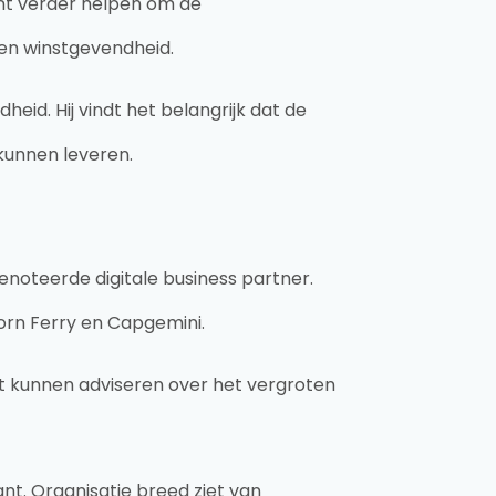
tant verder helpen om de
 en winstgevendheid.
eid. Hij vindt het belangrijk dat de
 kunnen leveren.
sgenoteerde digitale business partner.
 Korn Ferry en Capgemini.
nt kunnen adviseren over het vergroten
nt. Organisatie breed ziet van