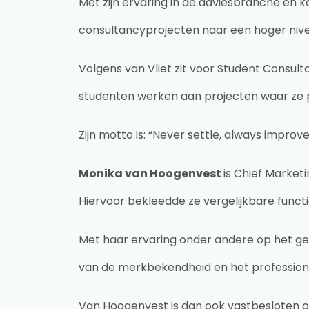
Met zijn ervaring in de adviesbranche en k
consultancyprojecten naar een hoger nivea
Volgens van Vliet zit voor Student Consult
studenten werken aan projecten waar ze p
Zijn motto is: “Never settle, always improve
Monika van Hoogenvest
is Chief Marketi
Hiervoor bekleedde ze vergelijkbare funct
Met haar ervaring onder andere op het ge
van de merkbekendheid en het profession
Van Hoogenvest is dan ook vastbesloten om