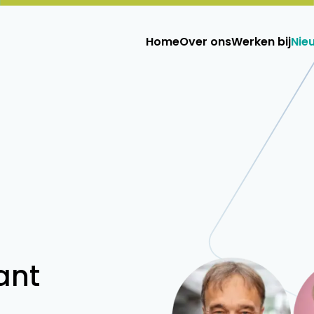
Home
Over ons
Werken bij
Nie
s
ant