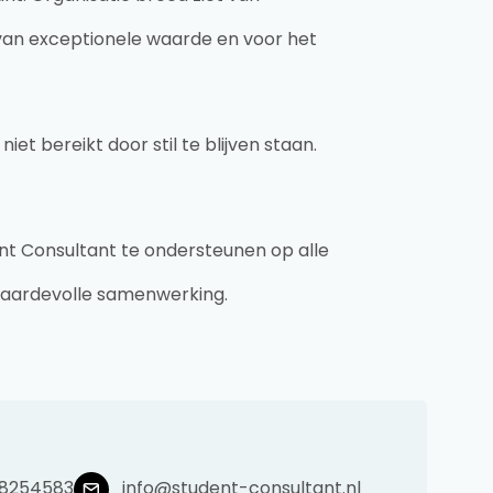
van exceptionele waarde en voor het
t bereikt door stil te blijven staan.
ent Consultant te ondersteunen op alle
re waardevolle samenwerking.
38254583
info@student-consultant.nl