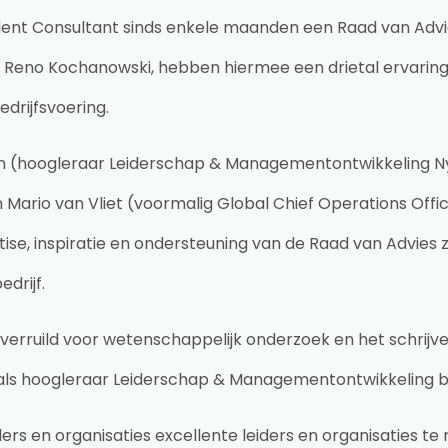
dent Consultant sinds enkele maanden een Raad van Advie
en Reno Kochanowski, hebben hiermee een drietal ervarin
edrijfsvoering.
en (hoogleraar Leiderschap & Managementontwikkeling N
 Mario van Vliet (voormalig Global Chief Operations Offi
ise, inspiratie en ondersteuning van de Raad van Advies z
edrijf.
erruild voor wetenschappelijk onderzoek en het schrijv
 als hoogleraar Leiderschap & Managementontwikkeling bij
rs en organisaties excellente leiders en organisaties te 