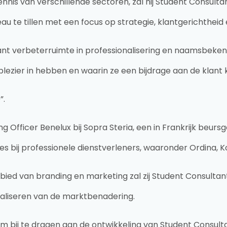
ennis van verschillende sectoren, zal hij Student Consul
u te tillen met een focus op strategie, klantgerichtheid
ant verbeterruimte in professionalisering en naamsbekendh
lezier in hebben en waarin ze een bijdrage aan de klant
”.
ng Officer Benelux bij Sopra Steria, een in Frankrijk beur
ies bij professionele dienstverleners, waaronder Ordina,
bied van branding en marketing zal zij Student Consulta
aliseren van de marktbenadering.
 bij te dragen aan de ontwikkeling van Student Consulta